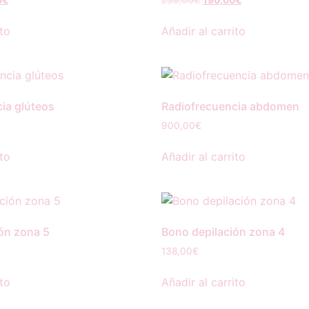
0
€
238,00
€
190,00
€
ito
Añadir al carrito
ia glúteos
Radiofrecuencia abdomen
900,00
€
ito
Añadir al carrito
ón zona 5
Bono depilación zona 4
138,00
€
ito
Añadir al carrito