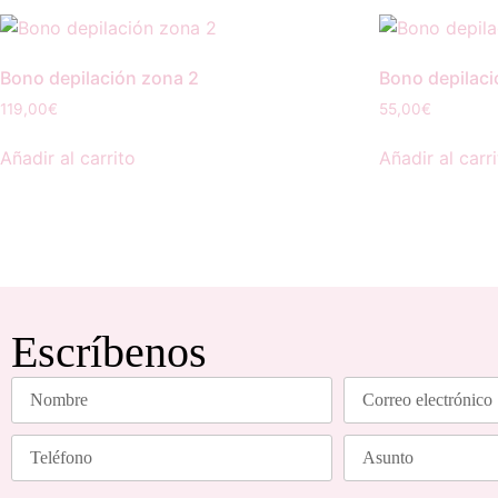
Bono depilación zona 2
Bono depilaci
119,00
€
55,00
€
Añadir al carrito
Añadir al carr
Escríbenos