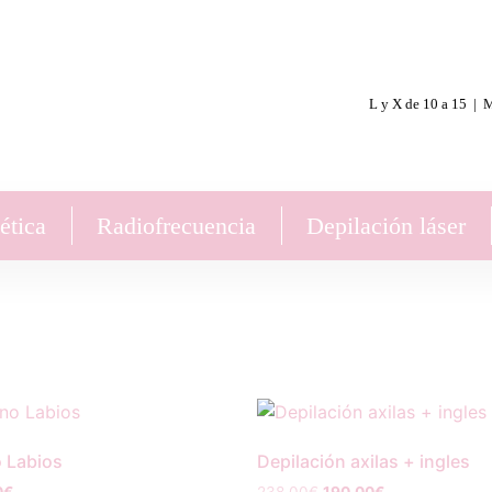
L y X de 10 a 15 | M
ética
Radiofrecuencia
Depilación láser
o Labios
Depilación axilas + ingles