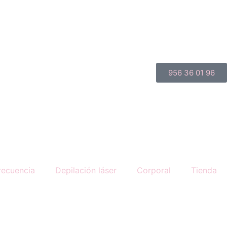
956 36 01 96
recuencia
Depilación láser
Corporal
Tienda