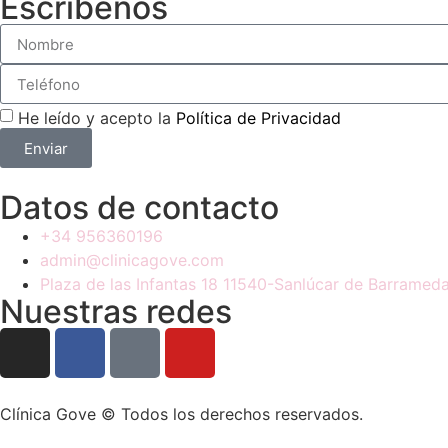
Escríbenos
He leído y acepto la
Política de Privacidad
Enviar
Datos de contacto
+34 956360196
admin@clinicagove.com
Plaza de las Infantas 18 11540-Sanlúcar de Barramed
Nuestras redes
Clínica Gove © Todos los derechos reservados.