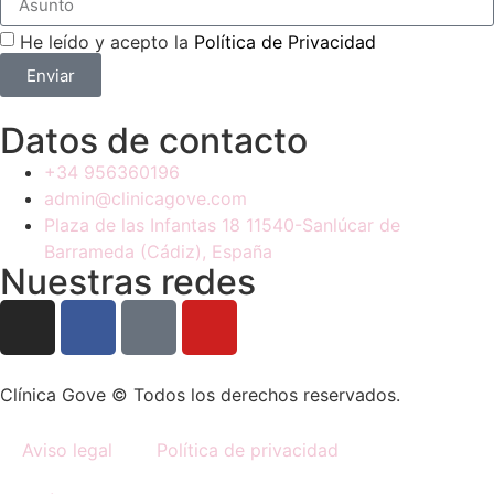
He leído y acepto la
Política de Privacidad
Enviar
Datos de contacto
+34 956360196
admin@clinicagove.com
Plaza de las Infantas 18 11540-Sanlúcar de
Barrameda (Cádiz), España
Nuestras redes
Clínica Gove © Todos los derechos reservados.
Aviso legal
Política de privacidad