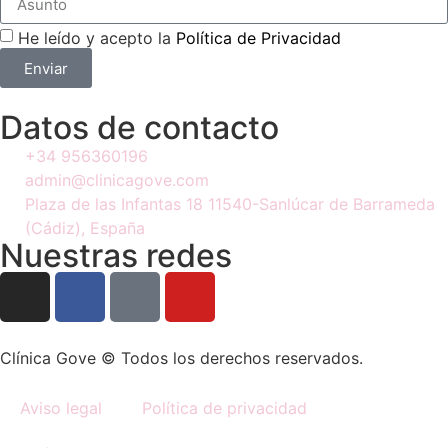
He leído y acepto la
Política de Privacidad
Enviar
Datos de contacto
+34 956360196
admin@clinicagove.com
Plaza de las Infantas 18 11540-Sanlúcar de Barrameda
(Cádiz), España
Nuestras redes
Clínica Gove © Todos los derechos reservados.
Aviso legal
Política de privacidad