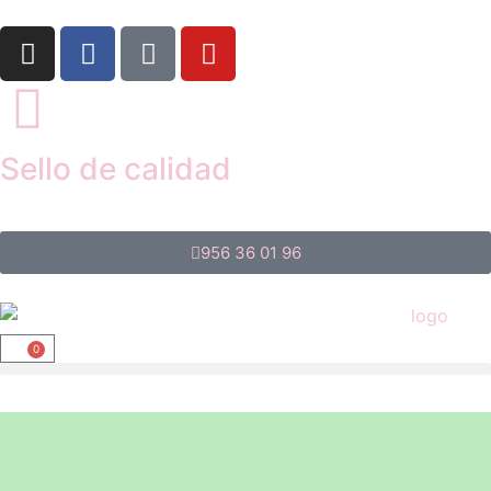
Sello de calidad
956 36 01 96
0