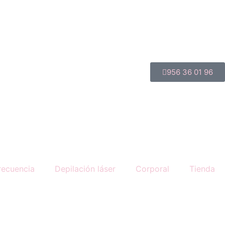
956 36 01 96
recuencia
Depilación láser
Corporal
Tienda