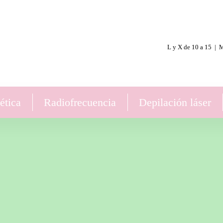
L y X de 10 a 15 | M
ética
Radiofrecuencia
Depilación láser