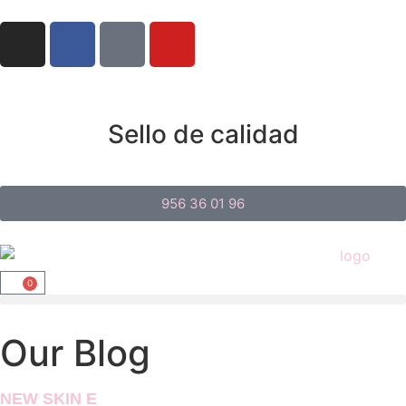
Sello de calidad
956 36 01 96
0
Our Blog
NEW SKIN E